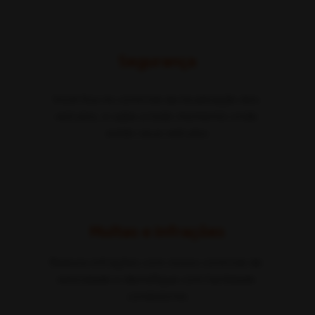
Segurança
Você fica no controle da localização dos 
veículos, e sabe a todo momento onde 
estão seus veículos
Multas e infrações
Reduza infrações com nosso controle de 
velocidade e identifique com facilidade 
condutores