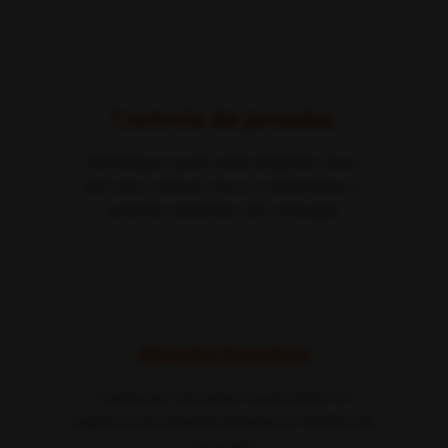
Controle de jornadas
Identifique quem está dirigindo seus 
veículos, reduza riscos trabalhistas e 
previna acidentes de condução
Abastecimentos
Tenha em um único local todos os 
registros de abastecimentos e médias de 
consumo