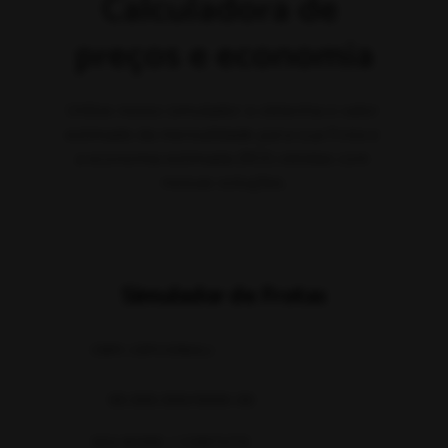
Calculadora de 
preços e economia
Utilize nosso simulador e obtenha o valor 
estimado da mensalidade para sua frota e 
a economia estimada (ROI) obtidas com 
nossas soluções.