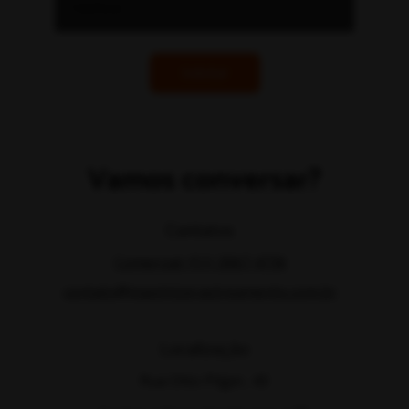
Solicitar
Vamos conversar?
Contatos
Comercial: (51) 3067 4736
contato@maximizerastreamento.com.br
Localização
Rua Otto Pilger, 43